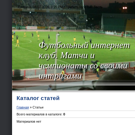
Пятница, 08.07.2026, 1:29 PM |
Приветствую Вас
Гость
Футбольный интернет
клуб. Матчи и
чемпионаты со своими
интригами
Каталог статей
Главная
»
Статьи
Всего материалов в каталоге
:
0
Материалов нет