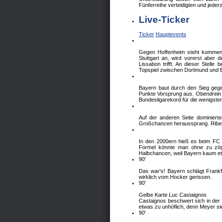
Fünferreihe verteidigten und jederze
Live-Ticker
Ticker
Hauptevents
Gegen Hoffenheim steht kommenden
Stuttgart an, wird vorerst aber 
Lissabon trifft. An dieser Stell
Topspiel zwischen Dortmund und 
Bayern baut durch den Sieg gegen
Punkte Vorsprung aus. Obendrein 
Bundesligarekord für die wenigste
Auf der anderen Seite dominiert
Großchancen heraussprang. Ribery
In den 2000ern hieß es beim FC 
Formel könnte man ohne zu zöge
Halbchancen, weil Bayern kaum et
90'
Das war's! Bayern schlägt Frankfu
wirklich vom Hocker gerissen.
90'
Gelbe Karte Luc Castaignos
Castaignos beschwert sich in der
etwas zu unhöflich, denn Meyer sie
90'