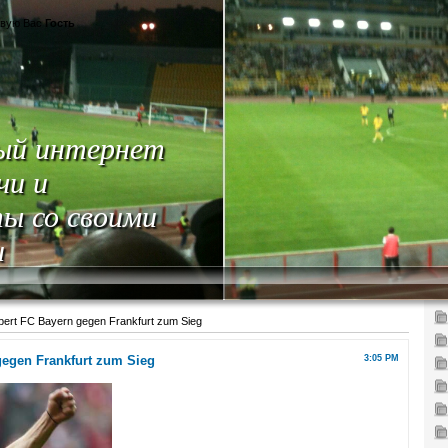
вую Вас
Гость
ый интернет
чи и
ы со своими
и
bert FC Bayern gegen Frankfurt zum Sieg
gegen Frankfurt zum Sieg
3:05 PM