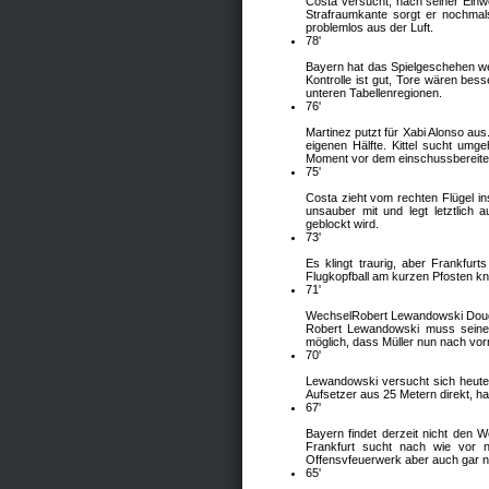
Costa versucht, nach seiner Einw
Strafraumkante sorgt er nochmal
problemlos aus der Luft.
78'
Bayern hat das Spielgeschehen weit
Kontrolle ist gut, Tore wären bess
unteren Tabellenregionen.
76'
Martinez putzt für Xabi Alonso aus.
eigenen Hälfte. Kittel sucht umg
Moment vor dem einschussbereite
75'
Costa zieht vom rechten Flügel in
unsauber mit und legt letztlich
geblockt wird.
73'
Es klingt traurig, aber Frankfur
Flugkopfball am kurzen Pfosten k
71'
Wechsel
Robert Lewandowski
Dou
Robert Lewandowski muss seinen
möglich, dass Müller nun nach vor
70'
Lewandowski versucht sich heute 
Aufsetzer aus 25 Metern direkt, ha
67'
Bayern findet derzeit nicht den 
Frankfurt sucht nach wie vor 
Offensvfeuerwerk aber auch gar ni
65'