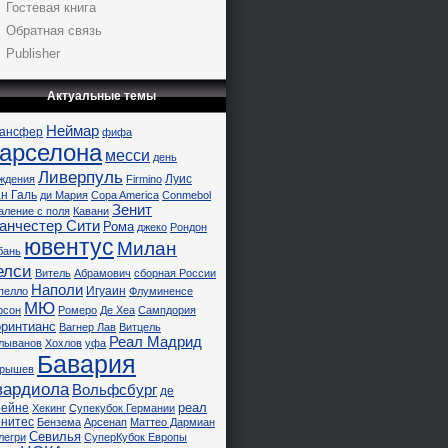
Гостевая книга
Обратная связь
Publisher
Актуальные темы
Неймар
рансфер
фифа
арселона
месси
день
Ливерпуль
Луис
ждения
Firmino
н Галь
ди Мария
Copa America
Conmebol
Зенит
аление с поля
Кавани
анчестер Сити
Рома
джеко
Рондон
ювентус
Милан
бань
елси
Витель
Абрамович
сборная России
Наполи
Игуаин
пелло
Флуминенсе
МЮ
рсон
Ромеро
Де Хеа
Сампдория
ринтианс
Вагнер Лав
Витцель
Реал Мадрид
лыванов
Хохлов
уфа
Бавария
рышев
вардиола
Вольфсбург
де
реал
рейне
Хекинг
Супекубок Германии
нитес
Бензема
Арсенап
Маттео Дармиан
Севилья
легри
СуперКубок Европы