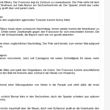
 mit Ribery. Der Franzose legt ins Zentrum zu Lewandowski. Der Pole steht mit dem
 Strafraum auf Xabi Alonso am Sechzehnerkreis ab. Der Spanier zirkelt das Leder
greift über und pariert stark.
tel
ür den unglücklich agierenden Tunesier kommt Sonny Kittel.
Ribery heute einen schwarzen Nachmittag. Immer wieder kommt der Amerikaner zu
in Drittel seiner Zweikämpfe gegen den Franzosen für sich entscheiden können. Die
t die Schwachstelle, die Bayern nach wie vor gezielt attackiert.
e einen unglücklichen Nachmittag. Der Pole wird bereits zum vierten Mal aufgrund
en.
aignos
rum verschenkt. Jetzt soll Castaignos mit seiner Schnelligkeit für etwas mehr
n die Mitte und spielt den Doppelpass mit Götze. Der Franzose kommt anschließend
 den Ball mit Innenrist aber zentral in die Hände von Hradecky.
end einer Klärungsaktion von hinten in die Parade und sieht dafür die erste
o schickt Bernat links in den Sechzehner, doch der Spanier scheitert aus spitzem
ecky.
t rechts traumhaft über die Mauer, doch sein Schlenzer prallt an die Unterkante des