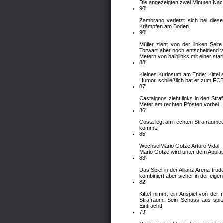
Die angezeigten zwei Minuten Nachs
90'
Zambrano verletzt sich bei diese
Krämpfen am Boden.
90'
Müller zieht von der linken Sei
Torwart aber noch entscheidend 
Metern von halblinks mit einer st
88'
Kleines Kuriosum am Ende: Kittel
Humor, schließlich hat er zum FCB
87'
Castaignos zieht links in den Str
Meter am rechten Pfosten vorbei.
86'
Costa legt am rechten Strafraumec
kommt.
85'
Wechsel
Mario Götze
Arturo Vidal
Mario Götze wird unter dem Applau
83'
Das Spiel in der Allianz Arena tr
kombiniert aber sicher in der eigen
82'
Kittel nimmt ein Anspiel von der
Strafraum. Sein Schuss aus spit
Eintracht!
79'