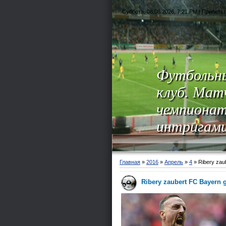
Суббота, 08.08.2026, 7:21 PM |
Приветст
Футбольн
клуб. Мат
чемпионат
интригам
Главная
»
2016
»
Апрель
»
4
» Ribery zau
Ribery zaubert FC Bayern 