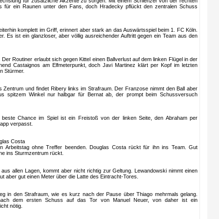
echslung für zusätzliche Akzente zu sorgen. Mit einem Schlenzer von der rechten
s für ein Raunen unter den Fans, doch Hradecky pflückt den zentralen Schuss
erhin komplett im Griff, erinnert aber stark an das Auswärtsspiel beim 1. FC Köln.
er. Es ist ein glanzloser, aber völlig ausreichender Auftritt gegen ein Team aus den
 Der Routiner erlaubt sich gegen Kittel einen Ballverlust auf dem linken Flügel in der
ehend Castaignos am Elfmeterpunkt, doch Javi Martinez klärt per Kopf im letzten
n Stürmer.
s Zentrum und findet Ribery links im Strafraum. Der Franzose nimmt den Ball aber
 aus spitzem Winkel nur halbgar für Bernat ab, der prompt beim Schussversuch
ts beste Chance im Spiel ist ein Freistoß von der linken Seite, den Abraham per
napp verpasst.
glas Costa
 Arbeitstag ohne Treffer beenden. Douglas Costa rückt für ihn ins Team. Gut
ne ins Sturmzentrum rückt.
aus allen Lagen, kommt aber nicht richtig zur Geltung. Lewandowski nimmt einen
ut aber gut einen Meter über die Latte des Eintracht-Tores.
Weg in den Strafraum, wie es kurz nach der Pause über Thiago mehrmals gelang.
nach dem ersten Schuss auf das Tor von Manuel Neuer, von daher ist ein
cht nötig.