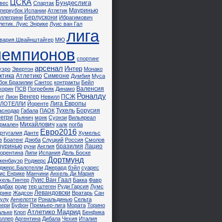
ЦСКА
Бундеслига
вес
Спартак
Мауринью
перкубок Испании
Атлетик
Берлускони
ллегрини
Ибрагимович
летик. Луис Энрике
Луис ван Гал
лига
вария.Швайнштайгер
MЮ
чемпионов
спортинг
арсенал
Интер
уэро
Эвертон
Монако
ктика
Атлетико
Симеоне
Думбия
Муса
бок Бразилии
Сантос
контракты
Бейл
Валенсия
корин
ПСВ
Погребняк
Динамо
Роналду
Венгер
ПСЖ
нт
Лион
Невилл
Лига Европы
АЛОТЕЛЛИ
Йоренте
Тухель
Борусия
аснодар
Габала
ПАОК
егри
Пьянич
монк
Суонзи
Вильяреал
Михайлович
рмален
халк
погба
Евро2016
ртугалия
Данте
Хумельс
в
Боатенг
Дзюба
Слуцкий
Россия
Смолов
оуринью
бразилия
Лацио
руни
Англия
орентина
Липи
Испания
Дель Боске
Дортмунд
кенбауэр
Роджерс
джерс.Балотелли
Джерард
бэйл
суарес
ис Енрике
Манчини
Анхель Ди Мария
Луис Ван Гаал
хель.Гинтер
Бакка
Фавр
адбах
роде
тер штеген
Руди Гарсия
Лумс
Левандовски
рике
Жадсон
Вратарь
Сан
улу
Анчелотти
Рональдинью
Сельта
ери
Буфон
Премьер-лига
Мората
Торино
Атлетико Мадрид
льке
Клоп
Бенфика
ллер
Аргентина
Дибала
Чехия
Италия