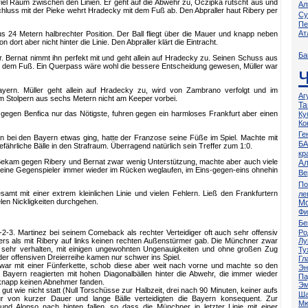
iel Raum zwischen den Linien. Er geht auf die Abwehr zu, Oczipka rutscht aus und
Ал
hluss mit der Pieke wehrt Hradecky mit dem Fuß ab. Den Abpraller haut Ribery per
Су
Пе
Ат
s 24 Metern halbrechter Position. Der Ball fliegt über die Mauer und knapp neben
 dort aber nicht hinter die Linie. Den Abpraller klärt die Eintracht.
Ба
hr. Bernat nimmt ihn perfekt mit und geht allein auf Hradecky zu. Seinen Schuss aus
t dem Fuß. Ein Querpass wäre wohl die bessere Entscheidung gewesen, Müller war
yern. Müller geht allein auf Hradecky zu, wird von Zambrano verfolgt und im
Аг
 im Stolpern aus sechs Metern nicht am Keeper vorbei.
Та
gegen Benfica nur das Nötigste, fuhren gegen ein harmloses Frankfurt aber einen
Ку
Ко
Ге
 bei den Bayern etwas ging, hatte der Franzose seine Füße im Spiel. Machte mit
Б
gefährliche Bälle in den Strafraum. Überragend natürlich sein Treffer zum 1:0.
кр
ekam gegen Ribery und Bernat zwar wenig Unterstützung, machte aber auch viele
Ал
ß seine Gegenspieler immer wieder im Rücken weglaufen, im Eins-gegen-eins ohnehin
Ве
По
samt mit einer extrem kleinlichen Linie und vielen Fehlern. Ließ den Frankfurtern
ле
en Nickligkeiten durchgehen.
М
Фи
Бе
Ро
2-2-3. Martinez bei seinem Comeback als rechter Verteidiger oft auch sehr offensiv
Лу
nders als mit Ribery auf links keinen rechten Außenstürmer gab. Die Münchner zwar
mt sehr verhalten, mit einigen ungewohnten Ungenauigkeiten und ohne großen Zug
Ту
der offensiven Dreierreihe kamen nur schwer ins Spiel.
Гл
 zwar mit einer Fünferkette, schob diese aber weit nach vorne und machte so den
Эн
e Bayern reagierten mit hohen Diagonalbällen hinter die Abwehr, die immer wieder
Па
 knapp keinen Abnehmer fanden.
Эм
 gut wie nicht statt (Null Torschüsse zur Halbzeit, drei nach 90 Minuten, keiner aufs
Ша
ur von kurzer Dauer und lange Bälle verteidigten die Bayern konsequent. Zur
Мю
nd Alonso nach hinten fallen, so dass die Münchner in letzter Linie mit einer