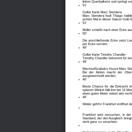
linken Querbalkens und springt vor
51'
Gelbe Karte Marc Stendera
Marc Stendera foult Thiago halbl
achten Mal in dieser Saison Gelb f
51'
Müller schießt nach einer Ecke aus
50'
Die anschließende Ecke setzt Lew
per Ecke serviert.
49'
Gelbe Karte Timothy Chandler
Timothy Chandler bekommt für ein 
48'
Wechsel
Szabolcs Huszti
Marc St
Bei der Aktion macht der Ober
ausgewechselt werden.
46'
Beste Chance für die Eintracht i
spitzem Winkel fällt ihm bei 15 Me
einen guten Meter neben den recht
46'
Weiter geht's! Frankfurt eröffnet 
Frankfurt wird versuchen, in der 
Standard, der den Ausgleich bringt
nicht ganz zu verachten.