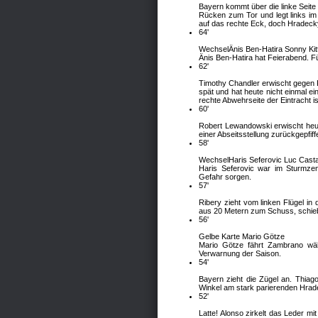
Bayern kommt über die linke Seite
Rücken zum Tor und legt links im
auf das rechte Eck, doch Hradecky 
64'
Wechsel
Änis Ben-Hatira
Sonny Kit
Änis Ben-Hatira hat Feierabend. F
62'
Timothy Chandler erwischt gegen 
spät und hat heute nicht einmal e
rechte Abwehrseite der Eintracht is
60'
Robert Lewandowski erwischt heut
einer Abseitsstellung zurückgepfiff
58'
Wechsel
Haris Seferovic
Luc Cast
Haris Seferovic war im Sturmzent
Gefahr sorgen.
57'
Ribery zieht vom linken Flügel i
aus 20 Metern zum Schuss, schiebt
56'
Gelbe Karte Mario Götze
Mario Götze fährt Zambrano währ
Verwarnung der Saison.
54'
Bayern zieht die Zügel an. Thiag
Winkel am stark parierenden Hrad
52'
Latte! Alonso zirkelt das Leder mi