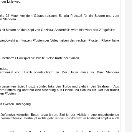
 der Linie weg.
inks 22 Meter vor dem Gästestrafraum. Es gibt Freistoß für die Bayern und zum
ür Stendera.
 elf Metern an den Kopf von Oczipka. Andernfalls wäre hier wohl das 2:0 gefallen.
andowski am kurzen Pfosten per Volley neben den rechten Pfosten. Ribery hatte
überhartes Foulspiel die zweite Gelbe Karte der Saison.
endera
schenkel von Huszti offentsichtlich zu. Der Ungar muss für Marc Stendera
m gesamten Spiel: Huszti zündet links den Turbo und zieht in den Strafraum. Aus
tern Entfernung aber nur eine Mischung aus Flanke und Schuss ein. Der Ball trudelt
en Pfosten.
den zweiten Durchgang.
Defensive weiterhin Beton anzurühren. Ziel ist der vielleicht eine entscheidende
. Wenn offensiv überhaupt nichts geht, ist die Tordifferenz im Abstiegskampf ja auch