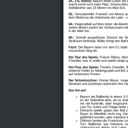
20., 1:0, Ribery:
Bayern findet Götze mit v
macht somit noch mehr Platz. Götzes Absc
Seitfallzieher aus 15 Metern ins linke Eck.
52.:
Sensationeller Freistoß von Alonso au
dem Winkel an die Unterkante der Latte - von
54.:
Diagonalball auf links hinter die Abwe
sieben Metern pariert der Schlussmann mi
in der Mitte frei.
90.:
Schnell ausgeführter Einwurf der Ba
Strafraum bedrängt. Müller bringt den Ball
Fazit:
Die Bayern taten vor dem CL-Spiel 
souveränen Sieg ein.
Der Star des Spiels:
Franck Ribery. Wenn
Chandler, was er wollte und spielte einige 
Der Flop des Spiels:
Timothy Chandler. B
einfache Fehler im Stellungsspiel und lie
auf verlorenem Posten.
Der Schiedsrichter:
Florian Meyer. Insge
Abraham und Zambrano außerdem ihre viel
Das fiel auf:
Bayern bei Ballbesitz in einem 3-
an der Seitenlinie aktiv, da es a
mit viel Kontrolle, aber insgesa
zum Tor. Götze und Thiago hinter 
Eintracht spielte gegen den Ball
Raum im Mittelfeld recht eng. Di
gefährlich wurden, aber meistens
Offensiv fanden die Frankfurter so
Tor). Ballbesitz war meistens n
Unterstützung ließen sich Lahm u