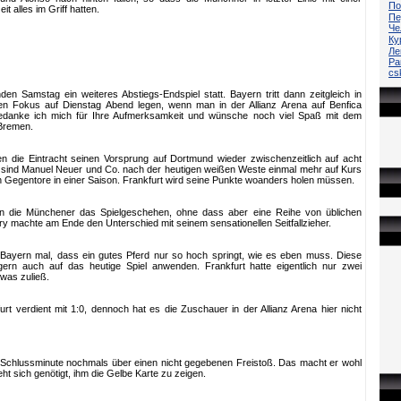
По
it alles im Griff hatten.
Пе
Че
Ку
Ле
Ра
cs
 Samstag ein weiteres Abstiegs-Endspiel statt. Bayern tritt dann zeitgleich in
den Fokus auf Dienstag Abend legen, wenn man in der Allianz Arena auf Benfica
e bedanke ich mich für Ihre Aufmerksamkeit und wünsche noch viel Spaß mit dem
Bremen.
 die Eintracht seinen Vorsprung auf Dortmund wieder zwischenzeitlich auf acht
sind Manuel Neuer und Co. nach der heutigen weißen Weste einmal mehr auf Kurs
n Gegentore in einer Saison. Frankfurt wird seine Punkte woanders holen müssen.
en die Münchener das Spielgeschehen, ohne dass aber eine Reihe von üblichen
 machte am Ende den Unterschied mit seinem sensationellen Seitfallzieher.
Bayern mal, dass ein gutes Pferd nur so hoch springt, wie es eben muss. Diese
rn auch auf das heutige Spiel anwenden. Frankfurt hatte eigentlich nur zwei
was zuließ.
rt verdient mit 1:0, dennoch hat es die Zuschauer in der Allianz Arena hier nicht
 Schlussminute nochmals über einen nicht gegebenen Freistoß. Das macht er wohl
ht sich genötigt, ihm die Gelbe Karte zu zeigen.