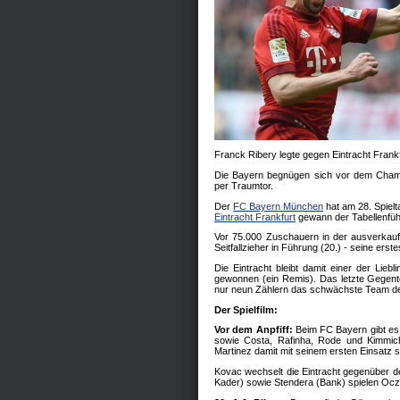
Franck Ribery legte gegen Eintracht Frank
Die Bayern begnügen sich vor dem Champio
per Traumtor.
Der
FC Bayern München
hat am 28. Spiel
Eintracht Frankfurt
gewann der Tabellenführ
Vor 75.000 Zuschauern in der ausverkauf
Seitfallzieher in Führung (20.) - seine erst
Die Eintracht bleibt damit einer der Lie
gewonnen (ein Remis). Das letzte Gegentor
nur neun Zählern das schwächste Team de
Der Spielfilm:
Vor dem Anpfiff:
Beim FC Bayern gibt es i
sowie Costa, Rafinha, Rode und Kimmich
Martinez damit mit seinem ersten Einsatz 
Kovac wechselt die Eintracht gegenüber de
Kader) sowie Stendera (Bank) spielen Oc