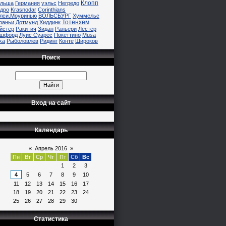
Клопп
льша
Германия
уэльс
Негредо
дро
Krasnodar
Corinthians
лси.Моуринью
ВОЛЬСБУРГ
Хуммельс
Тотенхем
раньи
Дотмунд
Хиддинк
йстер
Ракитич
Зидан
Раньери
Лестер
шфорд
Луис Суарес
Покеттино
Musa
ka
Рыболовлев
Ридинг
Конте
Широков
Поиск
Вход на сайт
Календарь
«
Апрель 2016
»
Пн
Вт
Ср
Чт
Пт
Сб
Вс
1
2
3
4
5
6
7
8
9
10
11
12
13
14
15
16
17
18
19
20
21
22
23
24
25
26
27
28
29
30
Статистика