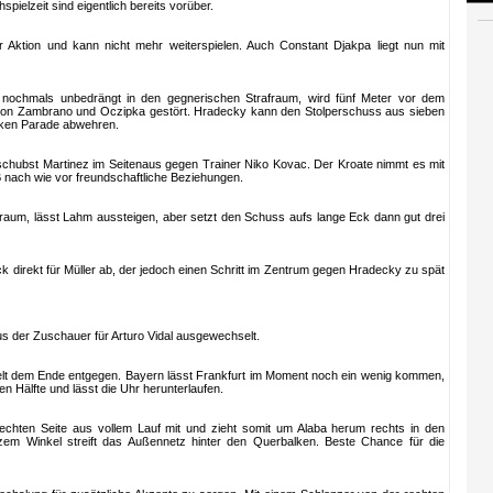
pielzeit sind eigentlich bereits vorüber.
r Aktion und kann nicht mehr weiterspielen. Auch Constant Djakpa liegt nun mit
te nochmals unbedrängt in den gegnerischen Strafraum, wird fünf Meter vor dem
von Zambrano und Oczipka gestört. Hradecky kann den Stolperschuss aus sieben
arken Parade abwehren.
 schubst Martinez im Seitenaus gegen Trainer Niko Kovac. Der Kroate nimmt es mit
 nach wie vor freundschaftliche Beziehungen.
afraum, lässt Lahm aussteigen, aber setzt den Schuss aufs lange Eck dann gut drei
k direkt für Müller ab, der jedoch einen Schritt im Zentrum gegen Hradecky zu spät
s der Zuschauer für Arturo Vidal ausgewechselt.
udelt dem Ende entgegen. Bayern lässt Frankfurt im Moment noch ein wenig kommen,
en Hälfte und lässt die Uhr herunterlaufen.
 rechten Seite aus vollem Lauf mit und zieht somit um Alaba herum rechts in den
zem Winkel streift das Außennetz hinter den Querbalken. Beste Chance für die