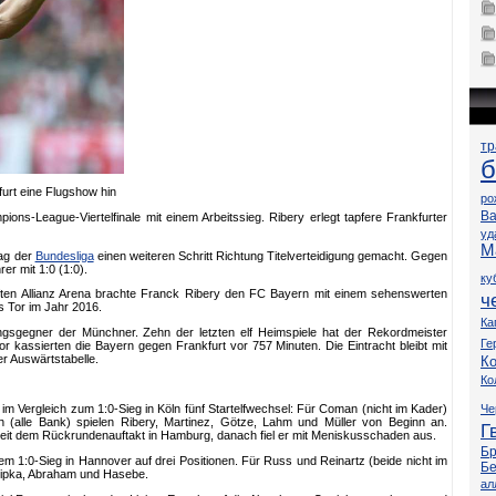
т
б
furt eine Flugshow hin
ро
Ва
ns-League-Viertelfinale mit einem Arbeitssieg. Ribery erlegt tapfere Frankfurter
уд
М
tag der
Bundesliga
einen weiteren Schritt Richtung Titelverteidigung gemacht. Gegen
er mit 1:0 (1:0).
ку
ten Allianz Arena brachte Franck Ribery den FC Bayern mit einem sehenswerten
ч
es Tor im Jahr 2016.
Ка
blingsgegner der Münchner. Zehn der letzten elf Heimspiele hat der Rekordmeister
Ге
 kassierten die Bayern gegen Frankfurt vor 757 Minuten. Die Eintracht bleibt mit
r Auswärtstabelle.
Ко
Ко
Че
m Vergleich zum 1:0-Sieg in Köln fünf Startelfwechsel: Für Coman (nicht im Kader)
 (alle Bank) spielen Ribery, Martinez, Götze, Lahm und Müller von Beginn an.
Г
seit dem Rückrundenauftakt in Hamburg, danach fiel er mit Meniskusschaden aus.
Б
m 1:0-Sieg in Hannover auf drei Positionen. Für Russ und Reinartz (beide nicht im
Бе
zipka, Abraham und Hasebe.
ал