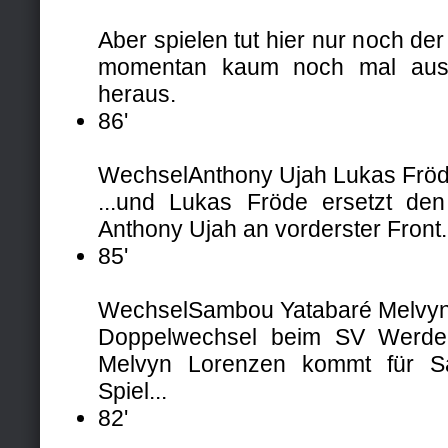
Aber spielen tut hier nur noch d
momentan kaum noch mal aus 
heraus.
86'
Wechsel
Anthony Ujah
Lukas Frö
...und Lukas Fröde ersetzt de
Anthony Ujah an vorderster Front.
85'
Wechsel
Sambou Yatabaré
Melvy
Doppelwechsel beim SV Werder.
Melvyn Lorenzen kommt für S
Spiel...
82'