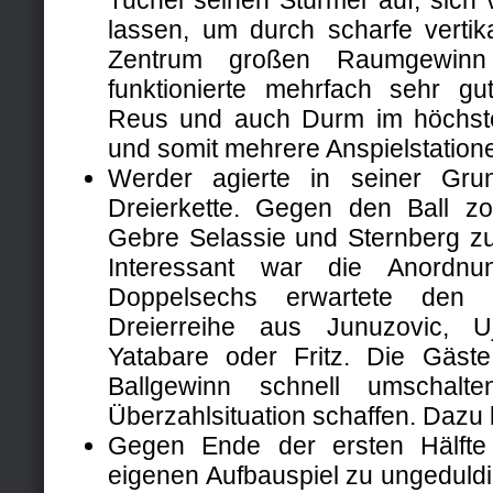
Tuchel seinen Stürmer auf, sich v
lassen, um durch scharfe verti
Zentrum großen Raumgewinn
funktionierte mehrfach sehr gu
Reus und auch Durm im höchst
und somit mehrere Anspielstatione
Werder agierte in seiner Gru
Dreierkette. Gegen den Ball z
Gebre Selassie und Sternberg zu
Interessant war die Anordn
Doppelsechs erwartete den 
Dreierreihe aus Junuzovic, 
Yatabare oder Fritz. Die Gäst
Ballgewinn schnell umschalt
Überzahlsituation schaffen. Dazu 
Gegen Ende der ersten Hälft
eigenen Aufbauspiel zu ungeduldi