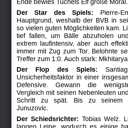
Ende bewies Tuchels Elf große Moral.
Der Star des Spiels:
Pierre-Em
Hauptgrund, weshalb der BVB in se
so vielen guten Möglichkeiten kam. L
tief fallen, um Bälle abzuholen und
extrem laufintensiv, aber auch effek
immer mit Zug zum Tor. Belohnte se
Treffer zum 1:0. Auch stark: Mkhitarya
Der Flop des Spiels:
Santiag
Unsicherheitsfaktor in einer insges
Defensive. Gewann die wenigs
Vergleich mit seinen Nebenleuten un
Schritt zu spät. Bis zu seinem
Junuzovic.
Der Schiedsrichter:
Tobias Welz. L
langen Leine, wodurch es einige h