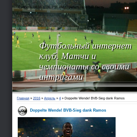
Суббота, 08.08.2026, 7:55 AM |
Приветствую Вас
Гость
Футбольный интернет
клуб. Матчи и
чемпионаты со своими
интригами
Главная
»
2016
»
Апрель
»
4
» Doppelte Wende! BVB-Sieg dank Ramos
Doppelte Wende! BVB-Sieg dank Ramos