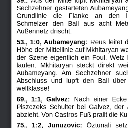
39.:
Aus der Mitte lupft Mkhitaryan 
Sechzehner gestarteten Aubameyang.
Grundlinie die Flanke an den 
Schmelzer den Ball aus acht Mete
Außennetz drischt.
53., 1:0, Aubameyang:
Reus leitet d
Höhe der Mittellinie auf Mkhitaryan we
der Szene eigentlich ein Foul, Welz 
laufen. Mkhitaryan steckt direkt we
Aubameyang. Am Sechzehner suc
Abschluss und lupft den Ball über
weltklasse!
69., 1:1, Galvez:
Nach einer Ecke 
Piszczeks Schulter bei Galvez, der 
abzieht. Von Castros Fuß prallt die Kug
75., 1:2, Junuzovic:
Öztunali setz