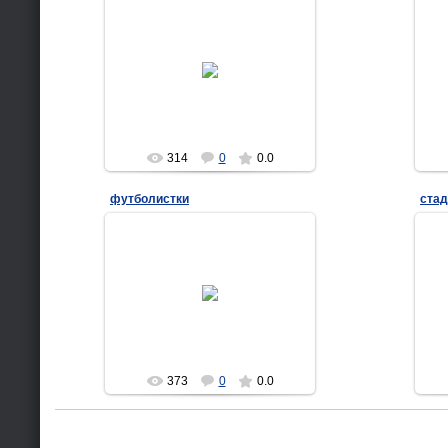
08.20.2015
correo_9
314
0
0.0
футболистки
стад
07.11.2015
correo_9
373
0
0.0