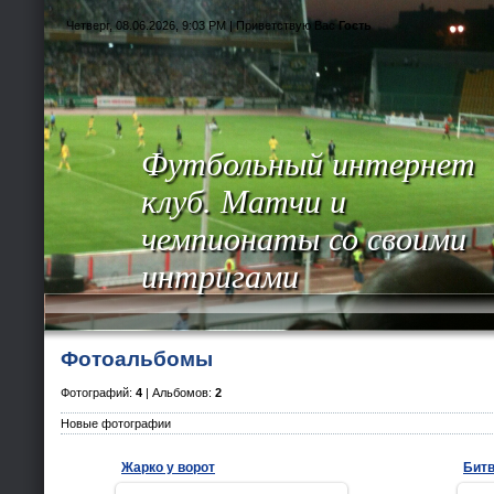
Четверг, 08.06.2026, 9:03 PM |
Приветствую Вас
Гость
Футбольный интернет
клуб. Матчи и
чемпионаты со своими
интригами
Фотоальбомы
Фотографий:
4
| Альбомов:
2
Новые фотографии
Жарко у ворот
Битв